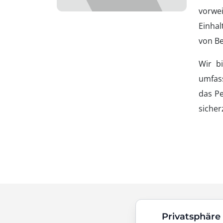
vorwe
Einhal
von Be
Wir b
umfass
das Pe
sicher
Privatsphäre