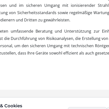
isen und im sicheren Umgang mit ionisierender Strahl
tung von Sicherheitsstandards sowie regelmäßige Wartungs
dienern und Dritten zu gewährleisten.
ieten umfassende Beratung und Unterstützung zur Einha
t die Durchführung von Risikoanalysen, die Erstellung vo
rsonal, um den sicheren Umgang mit technischen Röntgenge
zustellen, dass Ihre Geräte sowohl effizient als auch geset
© 2026 asseso AG |
Alle Rechte vorbehalten.
 & Cookies
Webentwicklung durch
REIKEM Webentwicklung