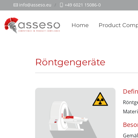
info@asseso.eu
+49 6021 15086-0
Home
Product Comp
Röntgengeräte
Defin
Röntg
Materi
Beso
Gemäß