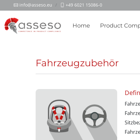
info@asseso.eu
+49 6021 15086-0
Home
Product Comp
Fahrzeugzubehör
Defin
Fahrz
Fahrz
Sitzb
Fahrz